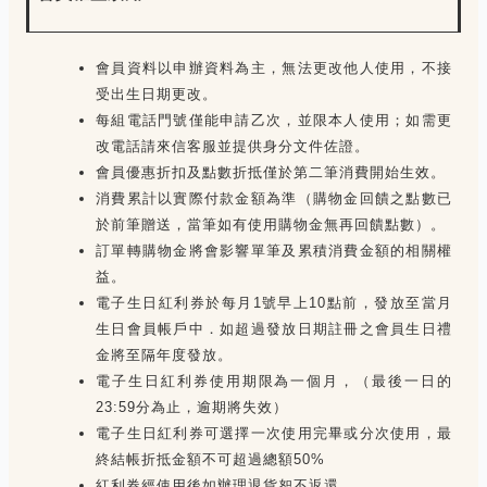
會員資料以申辦資料為主，無法更改他人使用，不接
受出生日期更改。
每組電話門號僅能申請乙次，並限本人使用；如需更
改電話請來信客服並提供身分文件佐證。
會員優惠折扣及點數折抵僅於第二筆消費開始生效。
消費累計以實際付款金額為準（購物金回饋之點數已
於前筆贈送，當筆如有使用購物金無再回饋點數）。
訂單轉購物金將會影響單筆及累積消費金額的相關權
益。
電子生日紅利券於每月1號早上10點前，發放至當月
生日會員帳戶中．如超過發放日期註冊之會員生日禮
金將至隔年度發放。
電子生日紅利券使用期限為一個月，（最後一日的
23:59分為止，逾期將失效）
電子生日紅利券可選擇一次使用完畢或分次使用，最
終結帳折抵金額不可超過總額50%
紅利券經使用後如辦理退貨恕不返還