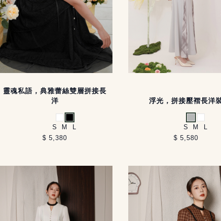
靈魂私語，典雅蕾絲雙層拼接長
洋
浮光，拼接壓褶長洋
白
黑
淺灰
白
S
M
L
S
M
L
$ 5,380
$ 5,580