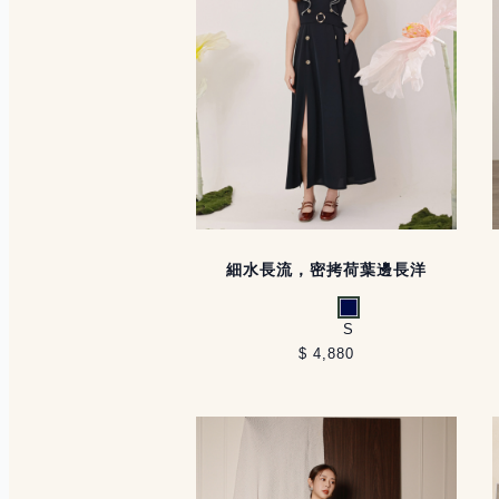
細水長流，密拷荷葉邊長洋
深藍
S
$ 4,880