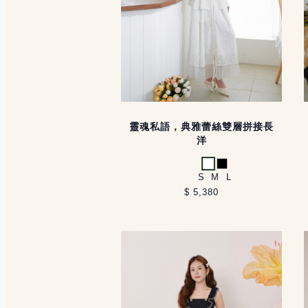
靈魂私語，典雅蕾絲雙層拼接長
洋
白
黑
S
M
L
$ 5,380