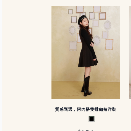
質感甄選，附內搭雙排釦短洋裝
黑
L