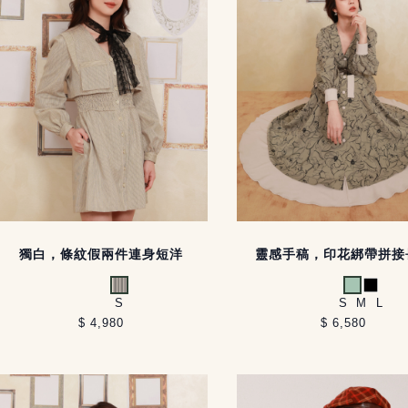
獨白，條紋假兩件連身短洋
靈感手稿，印花綁帶拼接
米黑條紋
淺綠
黑
S
S
M
L
$ 4,980
$ 6,580