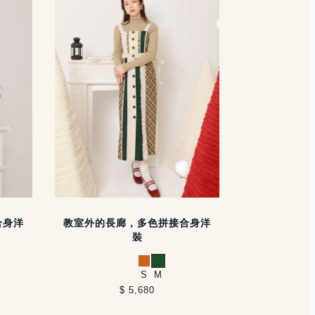
合身洋
教室外的長廊，多色拼接合身洋
裝
橘
綠
S
M
$ 5,680