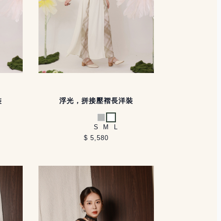
裝
浮光，拼接壓褶長洋裝
淺灰
白
S
M
L
$ 5,580