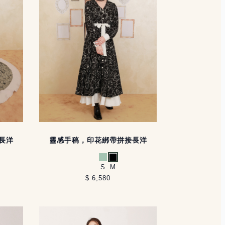
長洋
靈感手稿，印花綁帶拼接長洋
淺綠
黑
S
M
$ 6,580