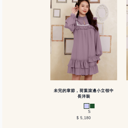
未完的章節，荷葉滾邊小立領中
長洋裝
淺紫
綠
S
$ 5,180