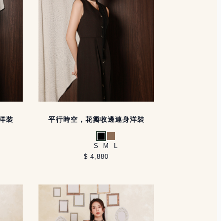
洋裝
平行時空，花瓣收邊連身洋裝
黑
卡其
S
M
L
$ 4,880