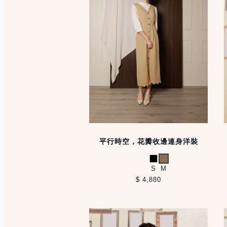
平行時空，花瓣收邊連身洋裝
黑
卡其
S
M
$ 4,880