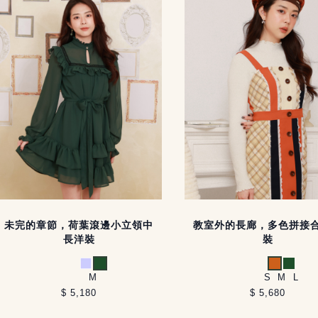
未完的章節，荷葉滾邊小立領中
教室外的長廊，多色拼接
長洋裝
裝
淺紫
綠
橘
綠
M
S
M
L
$ 5,180
$ 5,680