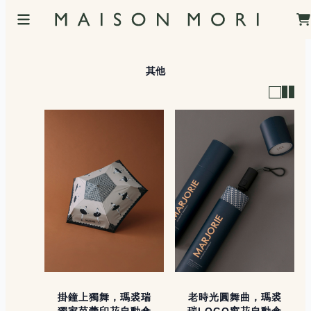
其他
掛鐘上獨舞，瑪裘瑞
老時光圓舞曲，瑪裘
獨家芭蕾印花自動傘
瑞LOGO窗花自動傘