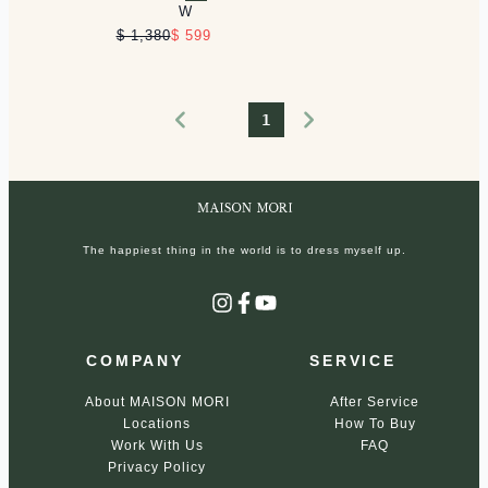
印花藍
印花卡
W
$ 1,380
$ 599
1
The happiest thing in the world is to dress myself up.
Instagram
Facebook
YouTube
COMPANY
SERVICE
About MAISON MORI
After Service
Locations
How To Buy
Work With Us
FAQ
Privacy Policy