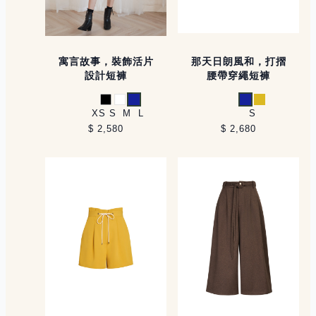
寓言故事，裝飾活片
那天日朗風和，打摺
設計短褲
腰帶穿繩短褲
黑
白
藍
藍
黃
XS
S
M
L
S
$ 2,580
$ 2,680