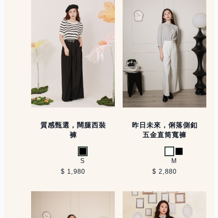
質感甄選，闊腿西裝
昨日未來，俐落側釦
褲
五金直筒寬褲
黑
白
黑
S
M
$ 1,980
$ 2,880