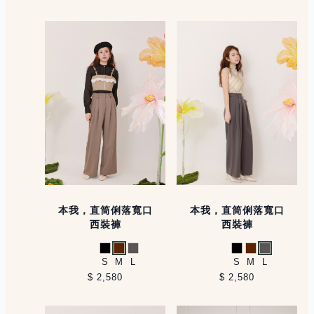
本我，直筒俐落寬口
本我，直筒俐落寬口
西裝褲
西裝褲
黑
咖啡
灰
黑
咖啡
灰
S
M
L
S
M
L
$ 2,580
$ 2,580