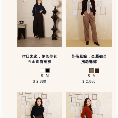
昨日未來，俐落側釦
英倫風範，金屬釦合
五金直筒寬褲
摺老爺褲
白
黑
卡其
深咖
S
M
S
M
L
$ 2,880
$ 2,880