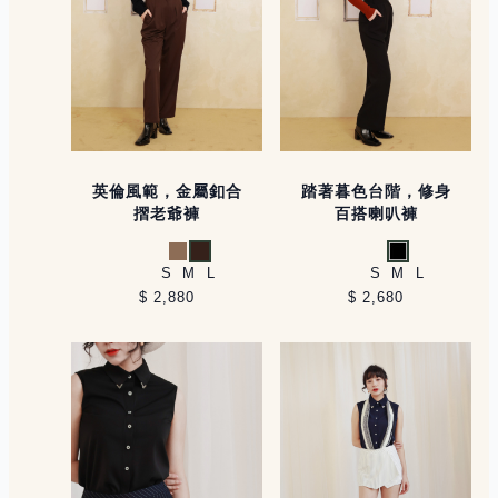
英倫風範，金屬釦合
踏著暮色台階，修身
摺老爺褲
百搭喇叭褲
卡其
深咖
黑
S
M
L
S
M
L
$ 2,880
$ 2,680