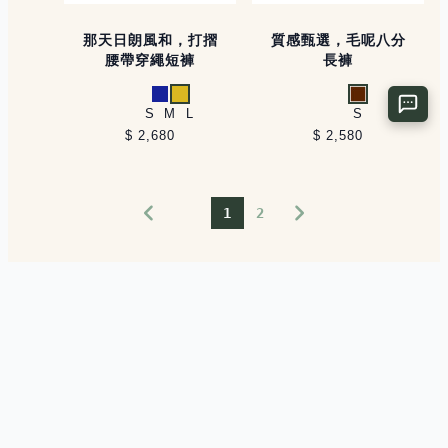
那天日朗風和，打摺
質感甄選，毛呢八分
腰帶穿繩短褲
長褲
藍
黃
咖啡
S
M
L
S
$ 2,680
$ 2,580
1
2
The happiest thing in the world is to dress myself up.
Instagram
Facebook
YouTube
COMPANY
SERVICE