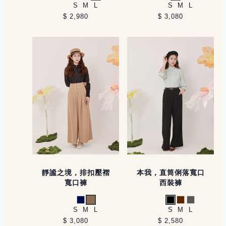
綠
黑
白
深藍
卡其
S
M
L
S
M
L
$ 2,980
$ 3,080
靜謐之境，排扣壓褶
本我，直筒俐落寬口
寬口褲
西裝褲
深藍
卡其
黑
咖啡
灰
S
M
L
S
M
L
$ 3,080
$ 2,580