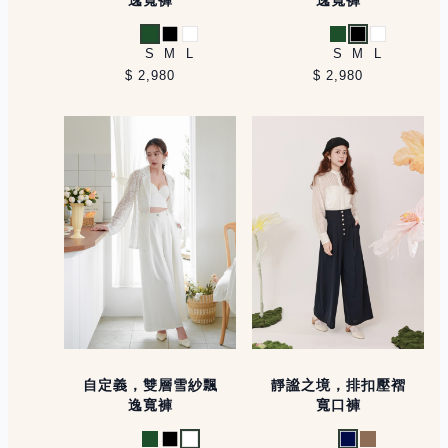
綠
黑
白
綠
黑
白
S
M
L
S
M
L
$ 2,980
$ 2,980
自定義，雙層雪紗飄
靜謐之境，排扣壓褶
逸寬褲
寬口褲