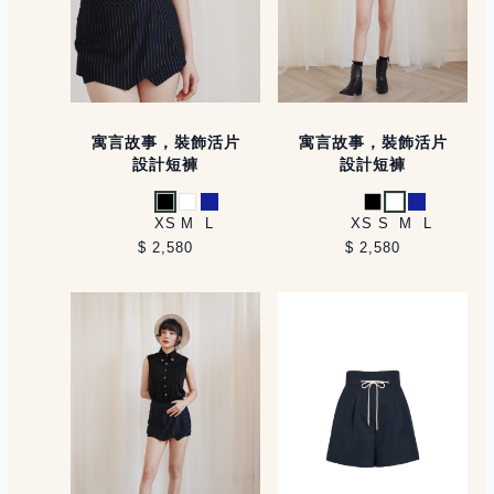
寓言故事，裝飾活片
寓言故事，裝飾活片
設計短褲
設計短褲
黑
白
藍
黑
白
藍
XS
M
L
XS
S
M
L
$ 2,580
$ 2,580