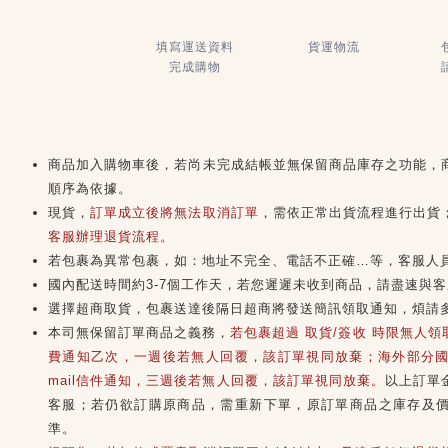
填寫運送資料
貨運物流
完成購物
商品加入購物車後，若尚未完成結帳並無保留商品庫存之功能，
順序為依據。
現貨，
訂單成立後將無法取消訂單
，需依正常出貨流程進行出貨
客服辦理退貨流程。
若包裹為異常包裹，如：地址不完全、電話不正確…等，客服人
國內配送時間約3-7個工作天，若您遲遲未收到商品，請盡速與
選擇超商取貨，包裹送達後隔日超商將發送簡訊領取通知，煩請
本司無保留訂單商品之義務，
若包裹超過 取貨/簽收 時限無人
費通知乙次，一週後若無人回覆，該訂單視同放棄；海外部分國
mail信件通知，三週後若無人回覆，該訂單視同放棄。
以上訂單
客服；若仍欲訂購原商品，需重新下單，原訂單商品之庫存及
準。