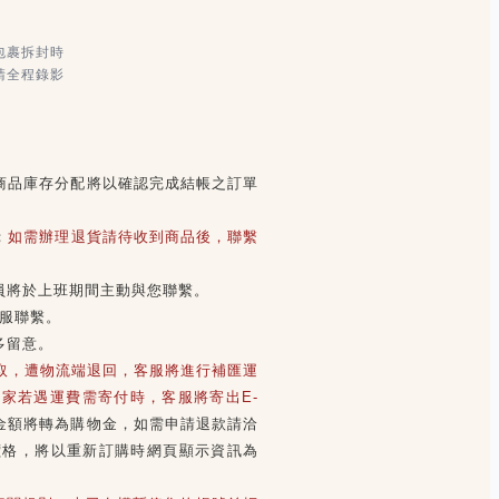
包裹拆封時
請全程錄影
商品庫存分配將以確認完成結帳之訂單
；
如需辦理退貨請待收到商品後，聯繫
員將於上班期間主動與您聯繫。
客服聯繫。
多留意。
領取，遭物流端退回，客服將進行補匯運
家若遇運費需寄付時，客服將寄出E-
金額將轉為購物金，如需申請退款請洽
價格，將以重新訂購時網頁顯示資訊為