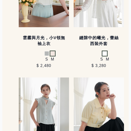
雲霧與月光，小V領無
縫隙中的曦光，蕾絲
袖上衣
西裝外套
淺灰
米白
白
S
M
S
M
$ 2,480
$ 3,280