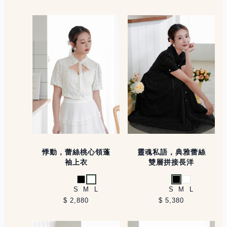
悸動，蕾絲桃心領蓬
靈魂私語，典雅蕾絲
袖上衣
雙層拼接長洋
黑
白
黑
白
S
M
L
S
M
L
$ 2,880
$ 5,380