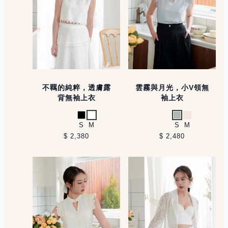
不羈的純粹，透膚露
雲霧與月光，小V領無
背無袖上衣
袖上衣
黑
白
淺灰
米白
S
M
S
M
$ 2,380
$ 2,480