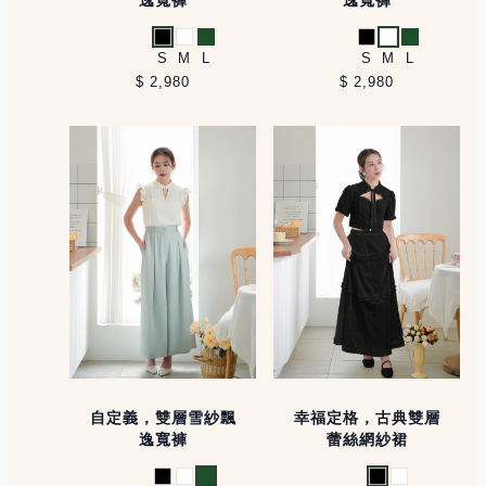
黑
白
綠
黑
白
綠
S
M
L
S
M
L
$ 2,980
$ 2,980
自定義，雙層雪紗飄
幸福定格，古典雙層
逸寬褲
蕾絲網紗裙