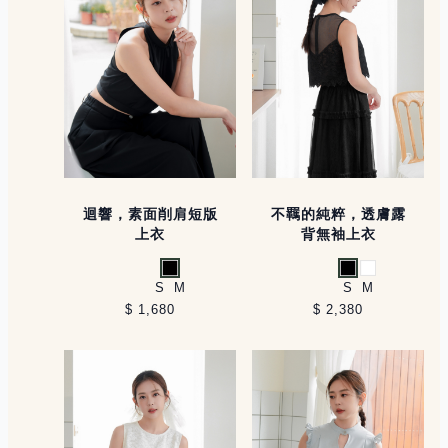
迴響，素面削肩短版
不羈的純粹，透膚露
上衣
背無袖上衣
黑
黑
白
S
M
S
M
$ 1,680
$ 2,380