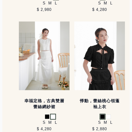
黑
白
綠
黑
白
S
M
L
S
M
L
$ 2,980
$ 4,280
幸福定格，古典雙層
悸動，蕾絲桃心領蓬
蕾絲網紗裙
袖上衣
黑
白
黑
白
S
M
L
S
M
L
$ 4,280
$ 2,880