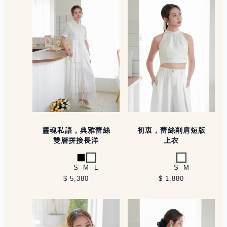
靈魂私語，典雅蕾絲
初衷，蕾絲削肩短版
雙層拼接長洋
上衣
黑
白
白
S
M
L
S
M
$ 5,380
$ 1,880