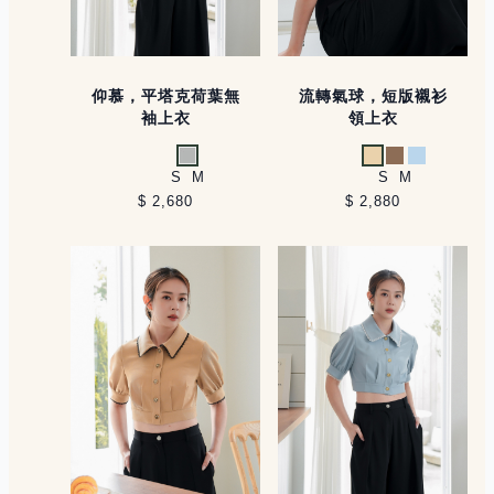
仰慕，平塔克荷葉無
流轉氣球，短版襯衫
袖上衣
領上衣
淺灰
杏
卡其
淺藍
S
M
S
M
$ 2,680
$ 2,880