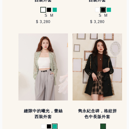
白
黑
薄荷綠
白
黑
薄荷綠
S
M
S
M
$ 3,280
$ 3,280
縫隙中的曦光，蕾絲
雋永紀念碑，格紋拼
西裝外套
色中長版外套