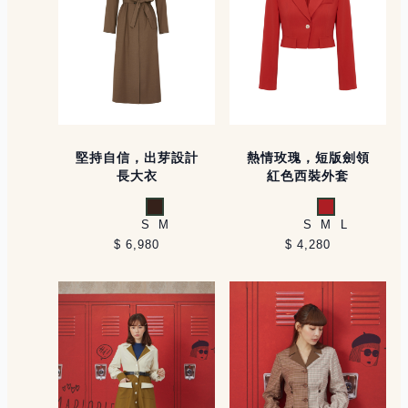
堅持自信，出芽設計
熱情玫瑰，短版劍領
長大衣
紅色西裝外套
深咖
紅
S
M
S
M
L
$ 6,980
$ 4,280