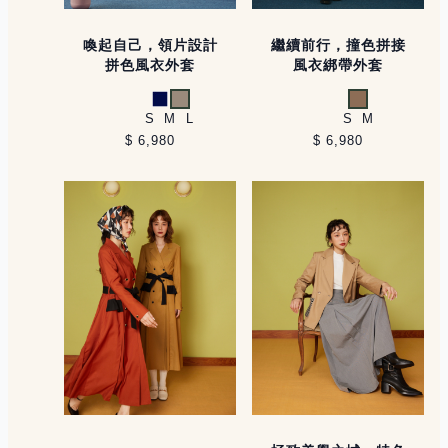
喚起自己，領片設計
繼續前行，撞色拼接
拼色風衣外套
風衣綁帶外套
深藍
淺卡其
卡其
S
M
L
S
M
$ 6,980
$ 6,980