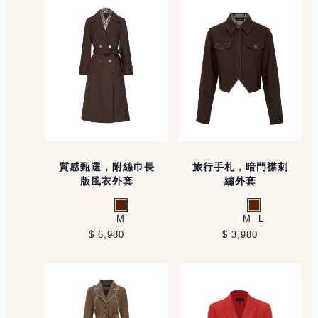
質感甄選，附絲巾長
旅行手札，暗門襟刺
版風衣外套
繡外套
咖啡
咖啡
M
M
L
$ 6,980
$ 3,980