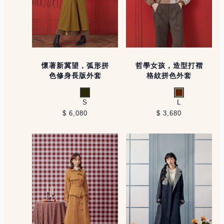
懷著新冀望，弧形拼
哲學女孩，造型打褶
色修身長版外套
格紋拼色外套
咖啡綠
咖啡
S
L
$ 6,080
$ 3,680