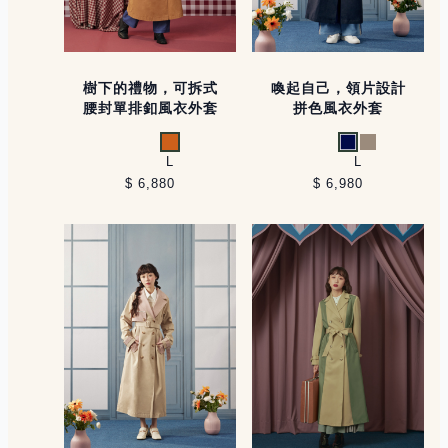
樹下的禮物，可拆式
喚起自己，領片設計
腰封單排釦風衣外套
拼色風衣外套
橘
深藍
淺卡其
L
L
$ 6,880
$ 6,980