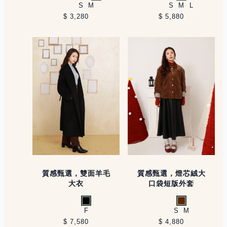
白
黑
薄荷綠
綠
S
M
S
M
L
$ 3,280
$ 5,880
質感甄選，雙面羊毛
質感甄選，燈芯絨大
大衣
口袋短版外套
黑
咖啡
F
S
M
$ 7,580
$ 4,880