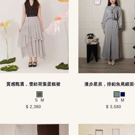
質感甄選，雪紡荷葉蛋糕裙
漫步星辰，排釦魚尾緞面
灰
灰藍
深藍
S
M
S
M
$ 2,380
$ 3,580