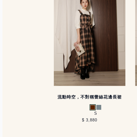
流動時空，不對稱蕾絲花邊長裙
咖啡
灰藍
S
$ 3,880