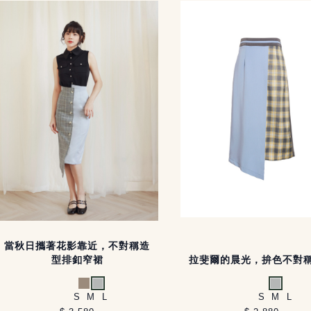
當秋日攜著花影靠近，不對稱造
型排釦窄裙
拉斐爾的晨光，拚色不對
淺卡其
淺灰
淺灰
S
M
L
S
M
L