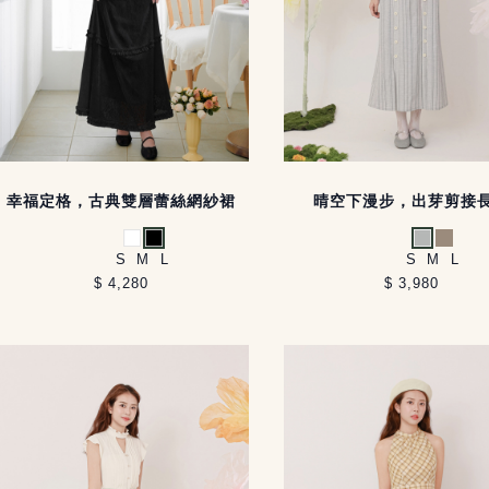
幸福定格，古典雙層蕾絲網紗裙
晴空下漫步，出芽剪接
白
黑
淺灰
淺卡其
S
M
L
S
M
L
$ 4,280
$ 3,980