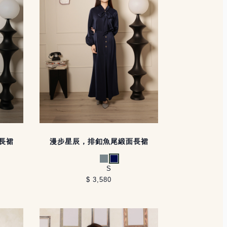
長裙
漫步星辰，排釦魚尾緞面長裙
灰藍
深藍
S
$ 3,580