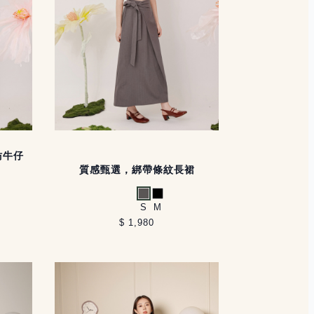
仿牛仔
質感甄選，綁帶條紋長裙
灰
黑
S
M
$ 1,980