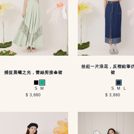
拾起一片浪花，反褶鉛筆
捕捉晨曦之光，蕾絲剪接傘裙
裙
黑
薄荷綠
牛仔藍
S
M
S
M
L
$ 3,880
$ 3,880