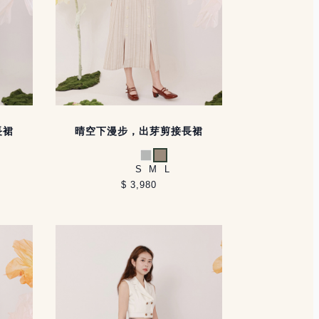
長裙
晴空下漫步，出芽剪接長裙
淺灰
淺卡其
S
M
L
$ 3,980