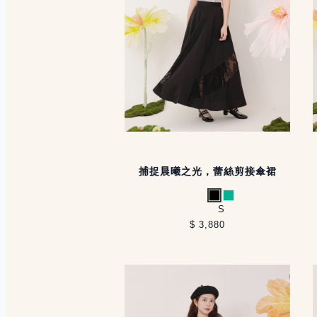
捕捉晨曦之光，蕾絲剪接傘裙
黑
薄荷綠
S
$ 3,880