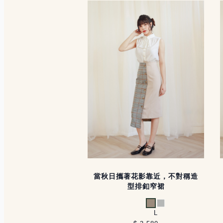
當秋日攜著花影靠近，不對稱造
型排釦窄裙
淺卡其
淺灰
L