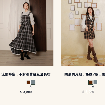
流動時空，不對稱蕾絲花邊長裙
閱讀的片刻，格紋V型口
咖啡
灰藍
咖啡
灰藍
S
M
$ 3,880
$ 2,880