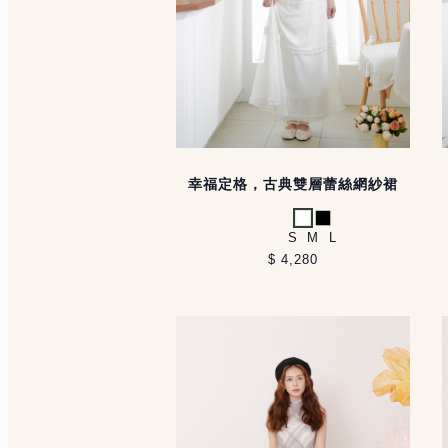
幸福定格，古典雙層蕾絲網紗裙
白
黑
S
M
L
$ 4,280