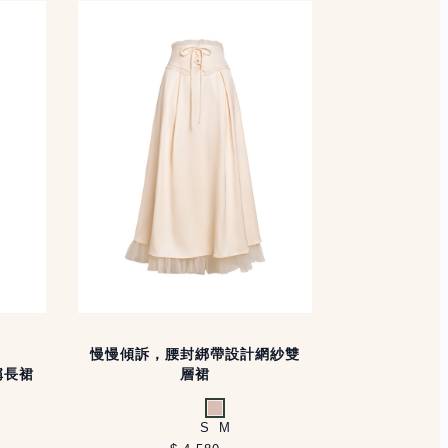
慢慢傾訴，腰封綁帶設計網紗雙
稱長裙
層裙
裸
S
M