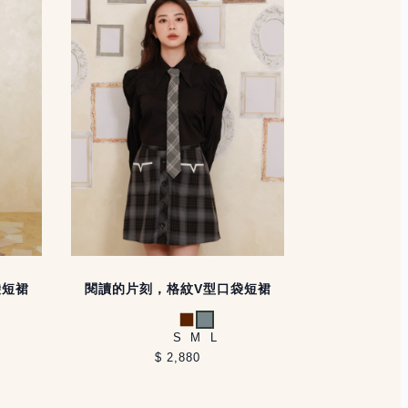
袋短裙
閱讀的片刻，格紋V型口袋短裙
咖啡
灰藍
S
M
L
$ 2,880