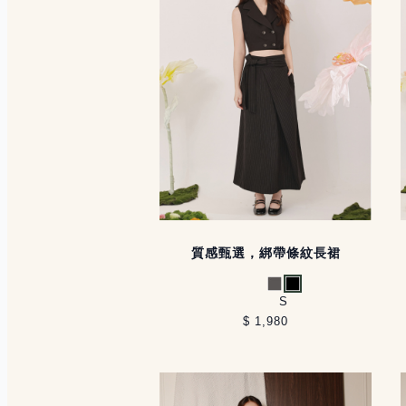
質感甄選，綁帶條紋長裙
灰
黑
S
$ 1,980