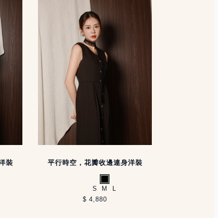
洋裝
平行時空，花瓣收邊連身洋裝
黑
S
M
L
$ 4,880