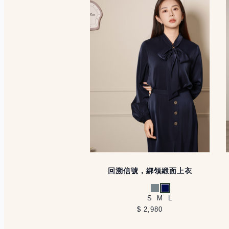
回溯信號，綁領緞面上衣
灰藍
深藍
S
M
L
$ 2,980