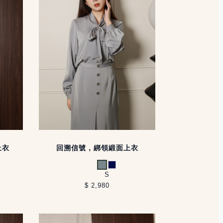
上衣
回溯信號，綁領緞面上衣
灰藍
深藍
S
$ 2,980