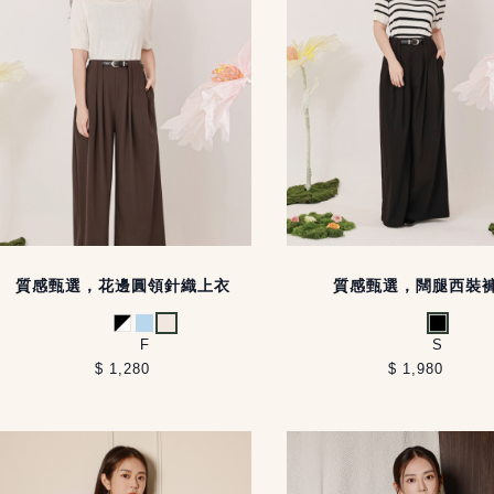
質感甄選，花邊圓領針織上衣
質感甄選，闊腿西裝
黑白
淺藍
米白
黑
F
S
$ 1,280
$ 1,980