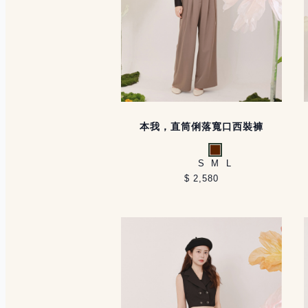
本我，直筒俐落寬口西裝褲
咖啡
S
M
L
$ 2,580