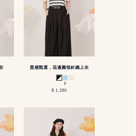
衣
質感甄選，花邊圓領針織上衣
黑白
淺藍
米白
F
$ 1,280