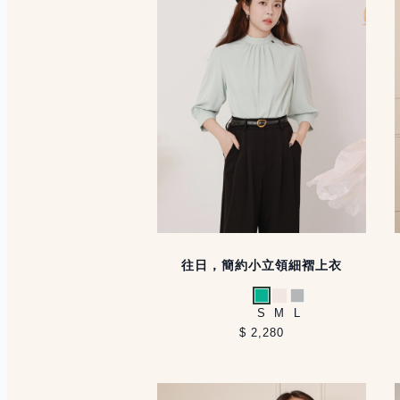
往日，簡約小立領細褶上衣
薄荷綠
米白
淺灰
S
M
L
$ 2,280