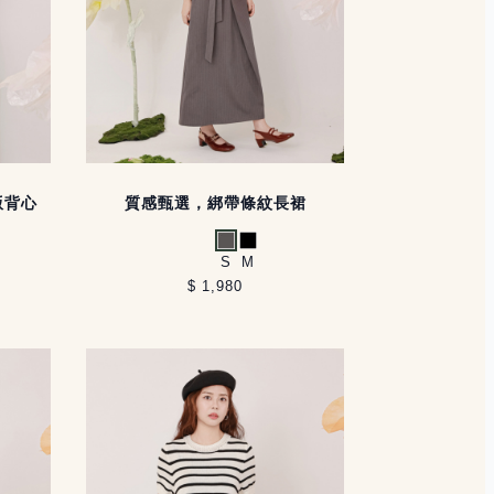
版背心
質感甄選，綁帶條紋長裙
灰
黑
S
M
$ 1,980