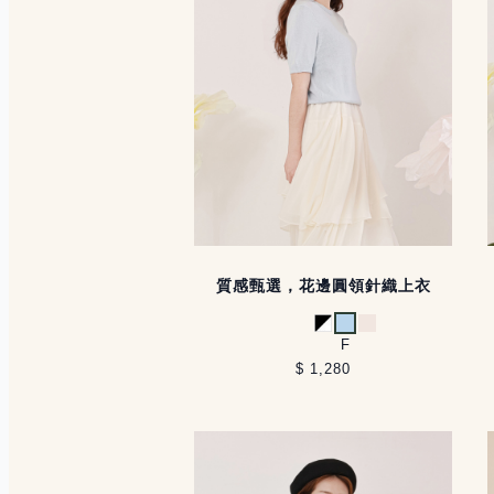
質感甄選，花邊圓領針織上衣
黑白
淺藍
米白
F
$ 1,280