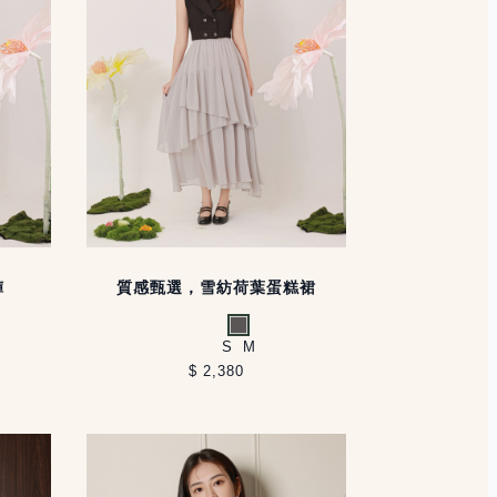
褲
質感甄選，雪紡荷葉蛋糕裙
灰
S
M
$ 2,380