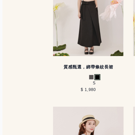
質感甄選，綁帶條紋長裙
灰
黑
S
$ 1,980