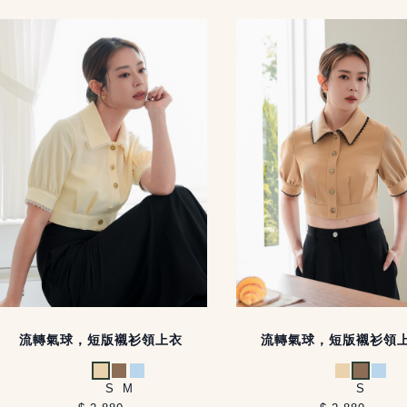
流轉氣球，短版襯衫領上衣
流轉氣球，短版襯衫領
杏
卡其
淺藍
杏
卡其
淺藍
S
M
S