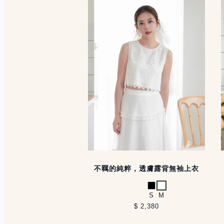
不羈的純粹，透膚露背無袖上衣
黑
白
S
M
$ 2,380