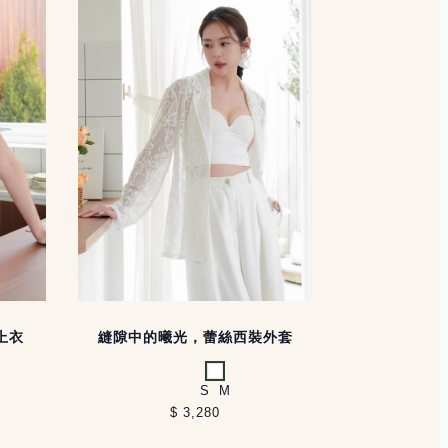
上衣
縫隙中的曦光，蕾絲西裝外套
白
S
M
$ 3,280