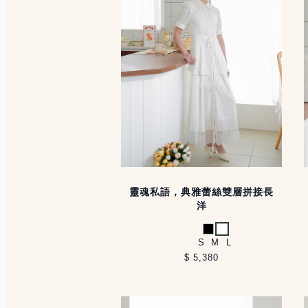
靈魂私語，典雅蕾絲雙層拼接長
洋
黑
白
S
M
L
$ 5,380