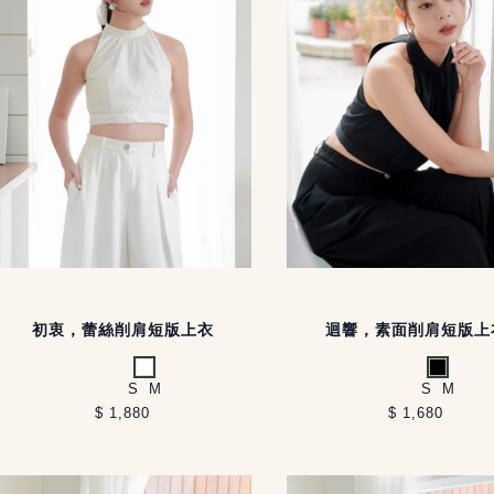
初衷，蕾絲削肩短版上衣
迴響，素面削肩短版上
白
黑
S
M
S
M
$ 1,880
$ 1,680