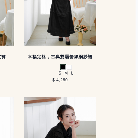
寬褲
幸福定格，古典雙層蕾絲網紗裙
黑
白
S
M
L
$ 4,280