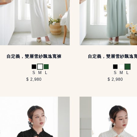
自定義，雙層雪紗飄逸寬褲
自定義，雙層雪紗飄逸
黑
白
綠
黑
白
綠
S
M
L
S
M
L
$ 2,980
$ 2,980