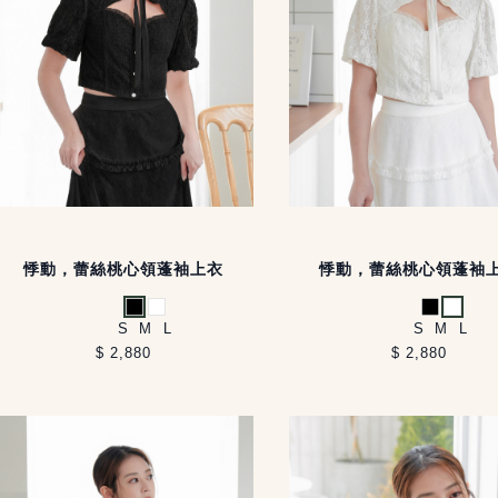
悸動，蕾絲桃心領蓬袖上衣
悸動，蕾絲桃心領蓬袖
黑
白
黑
白
S
M
L
S
M
L
$ 2,880
$ 2,880