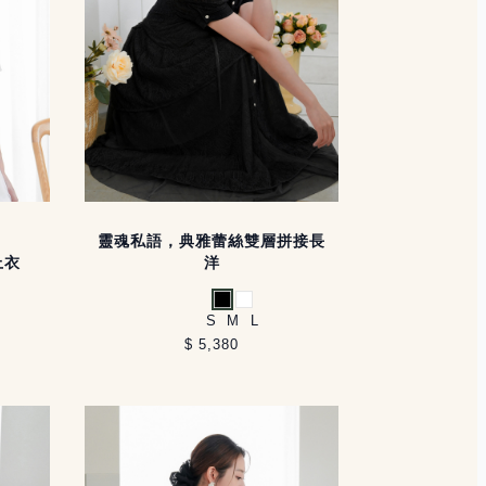
靈魂私語，典雅蕾絲雙層拼接長
上衣
洋
黑
白
S
M
L
$ 5,380