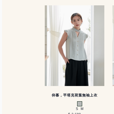
仰慕，平塔克荷葉無袖上衣
淺灰
S
M