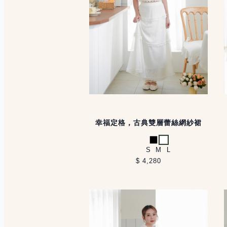
幸福定格，古典雙層蕾絲網紗裙
黑
白
S
M
L
$ 4,280