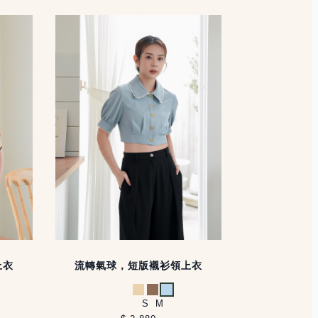
上衣
流轉氣球，短版襯衫領上衣
杏
卡其
淺藍
S
M