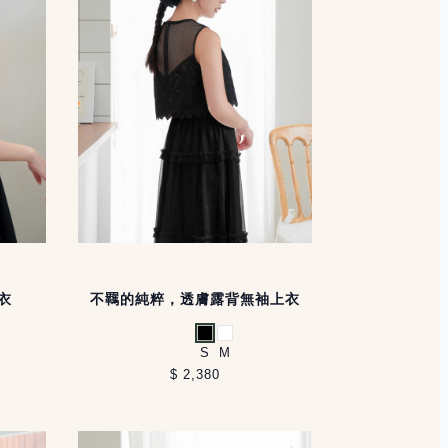
衣
不羈的純粹，透膚露背無袖上衣
黑
白
S
M
$ 2,380