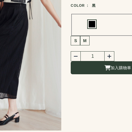
商品顏色選擇
COLOR :
黑
Choose a color
商品尺寸選擇
S
M
商品購買數量
數量
加入購物車