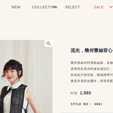
NEW
COLLECTION
SELECT
SALE
商品說明
流光，幾何蕾絲背心
幾何蕾絲布料透氣細緻，直
使用同色系布料做包邊設計
前排釦方便穿脫，兩側綁帶
兼具舒適與包覆性，簡單搭
價格區塊
1,880
NT$
商品編號
STYLE NO :
6861