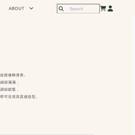
ABOUT
條紋路修飾身形。
，細節滿滿，
可調節鬆緊，
配即可呈現高質感造型。