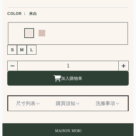
商品顏色選擇
COLOR :
米白
Choose a color
商品尺寸選擇
S
M
L
商品購買數量
數量
加入購物車
尺寸列表
購買須知
洗滌事項