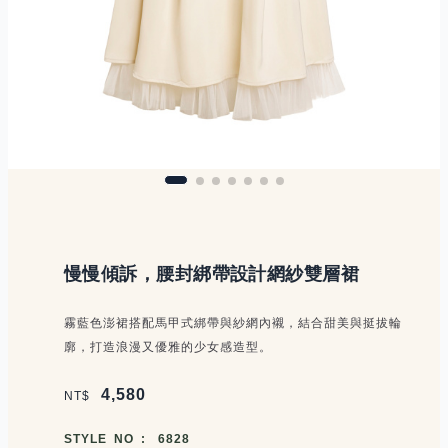
商品說明
慢慢傾訴，腰封綁帶設計網紗雙層裙
霧藍色澎裙搭配馬甲式綁帶與紗網內襯，結合甜美與挺拔輪
廓，打造浪漫又優雅的少女感造型。
價格區塊
4,580
NT$
商品編號
STYLE NO :
6828