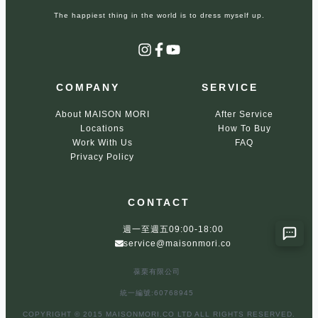
The happiest thing in the world is to dress myself up.
Instagram
Facebook
YouTube
COMPANY
SERVICE
About MAISON MORI
After Service
Locations
How To Buy
Work With Us
FAQ
Privacy Policy
CONTACT
週一至週五09:00-18:00
service@maisonmori.co
葆栗有限公司
統一編號:60768945
COPYRIGHT © 2015 MAISONMORI.CO LTD ALL RIGHTS RESERVED.