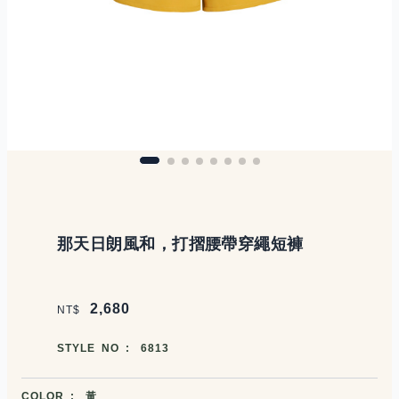
商品說明
那天日朗風和，打摺腰帶穿繩短褲
價格區塊
2,680
NT$
商品編號
STYLE NO :
6813
商品顏色選擇
COLOR :
黃