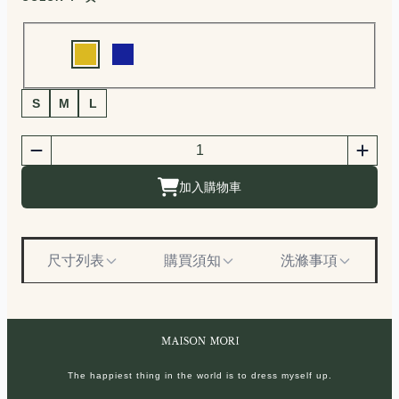
Choose a color
商品尺寸選擇
S
M
L
商品購買數量
數量
加入購物車
尺寸列表
購買須知
洗滌事項
The happiest thing in the world is to dress myself up.