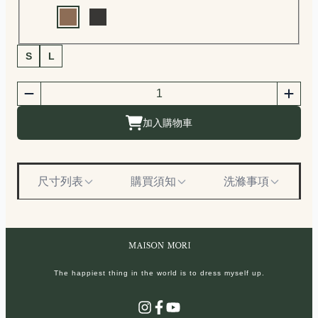
Choose a color
商品尺寸選擇
S
L
商品購買數量
數量
加入購物車
尺寸列表
購買須知
洗滌事項
The happiest thing in the world is to dress myself up.
Instagram
Facebook
YouTube