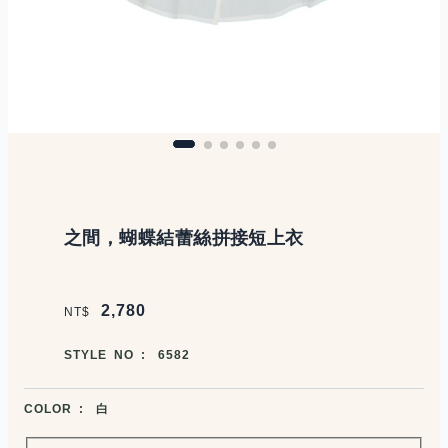
商品說明
之間，蝴蝶結蕾絲拼接短上衣
價格區塊
2,780
NT$
商品編號
STYLE NO :
6582
商品顏色選擇
COLOR :
白