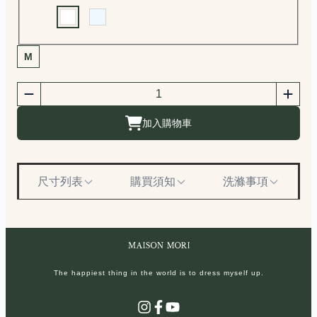
Choose a color
商品尺寸選擇
M
商品購買數量
數量
加入購物車
尺寸列表
購買須知
洗滌事項
The happiest thing in the world is to dress myself up.
Instagram
Facebook
YouTube