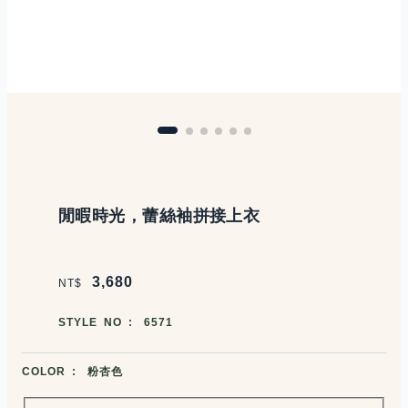
商品說明
閒暇時光，蕾絲袖拼接上衣
價格區塊
3,680
NT$
商品編號
STYLE NO :
6571
商品顏色選擇
COLOR :
粉杏色