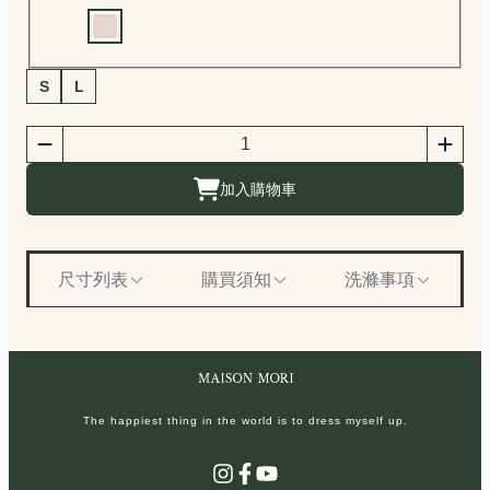
Choose a color
商品尺寸選擇
S
L
商品購買數量
數量
加入購物車
尺寸列表
購買須知
洗滌事項
The happiest thing in the world is to dress myself up.
Instagram
Facebook
YouTube