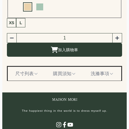
Choose a color
商品尺寸選擇
XS
L
商品購買數量
數量
加入購物車
尺寸列表
購買須知
洗滌事項
The happiest thing in the world is to dress myself up.
Instagram
Facebook
YouTube