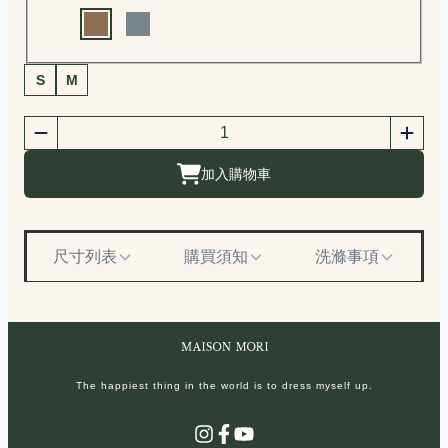
Choose a color
商品尺寸選擇
S
M
商品購買數量
數量
加入購物車
尺寸列表
購買須知
洗滌事項
The happiest thing in the world is to dress myself up.
Instagram
Facebook
YouTube