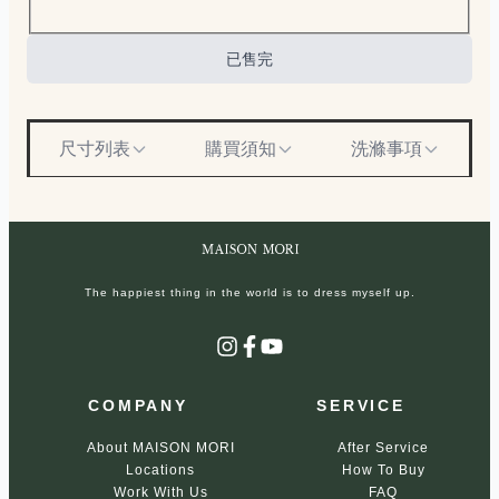
Choose a color
已售完
尺寸列表
購買須知
洗滌事項
The happiest thing in the world is to dress myself up.
Instagram
Facebook
YouTube
COMPANY
SERVICE
About MAISON MORI
After Service
Locations
How To Buy
Work With Us
FAQ