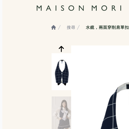
搜尋
水鏡，兩面穿削肩單扣
Home
服飾照片觀看