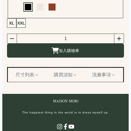
Choose a color
商品尺寸選擇
XL
XXL
商品購買數量
數量
加入購物車
尺寸列表
購買須知
洗滌事項
The happiest thing in the world is to dress myself up.
Instagram
Facebook
YouTube