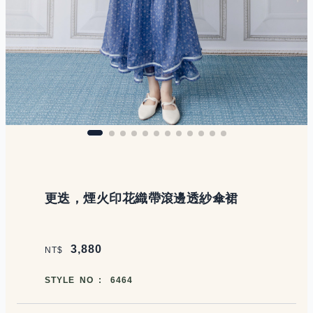
商品說明
更迭，煙火印花織帶滾邊透紗傘裙
價格區塊
3,880
NT$
商品編號
STYLE NO :
6464
商品顏色選擇