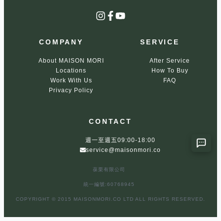
Instagram
Facebook
YouTube
COMPANY
SERVICE
About MAISON MORI
After Service
Locations
How To Buy
Work With Us
FAQ
Privacy Policy
CONTACT
週一至週五09:00-18:00
service@maisonmori.co
葆栗有限公司
統一編號:60768945
COPYRIGHT © 2015 MAISONMORI.CO LTD ALL RIGHTS RESERVED.