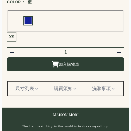
COLOR :
藍
Choose a color
商品尺寸選擇
XS
商品購買數量
數量
加入購物車
尺寸列表
購買須知
洗滌事項
The happiest thing in the world is to dress myself up.