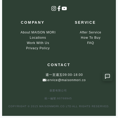
Instagram
Facebook
YouTube
COMPANY
SERVICE
About MAISON MORI
After Service
Locations
How To Buy
Work With Us
FAQ
Privacy Policy
CONTACT
週一至週五09:00-18:00
service@maisonmori.co
葆栗有限公司
統一編號:60768945
COPYRIGHT © 2015 MAISONMORI.CO LTD ALL RIGHTS RESERVED.