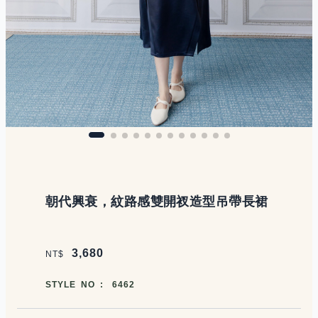
商品說明
朝代興衰，紋路感雙開衩造型吊帶長裙
價格區塊
3,680
NT$
商品編號
STYLE NO :
6462
商品顏色選擇