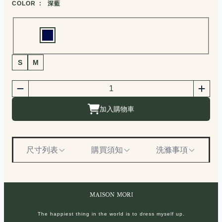
COLOR :
深藍
Choose a color
商品尺寸選擇
S
M
商品購買數量
數量
加入購物車
尺寸列表
購買須知
洗滌事項
The happiest thing in the world is to dress myself up.