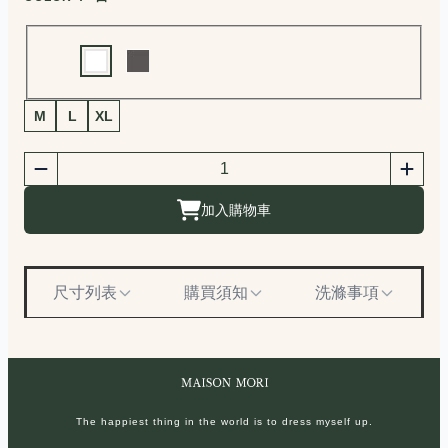
Choose a color
商品尺寸選擇
M
L
XL
商品購買數量
數量
加入購物車
尺寸列表
購買須知
洗滌事項
The happiest thing in the world is to dress myself up.