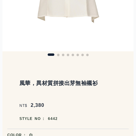
商品說明
風華，異材質拼接出芽無袖襯衫
價格區塊
2,380
NT$
商品編號
STYLE NO :
6442
商品顏色選擇
COLOR :
白