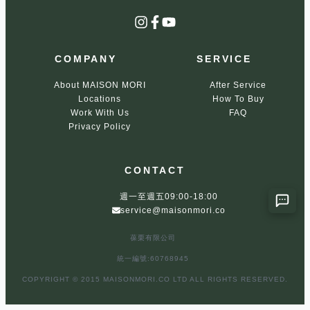
Instagram
Facebook
YouTube
COMPANY
SERVICE
About MAISON MORI
After Service
Locations
How To Buy
Work With Us
FAQ
Privacy Policy
CONTACT
週一至週五09:00-18:00
service@maisonmori.co
葆栗有限公司
統一編號:60768945
COPYRIGHT © 2015 MAISONMORI.CO LTD ALL RIGHTS RESERVED.