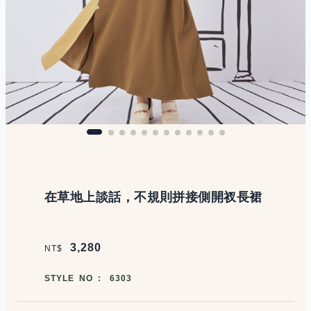
商品說明
在草地上談話，不規則拼接側開衩長裙
價格區塊
3,280
NT$
商品編號
STYLE NO :
6303
商品顏色選擇