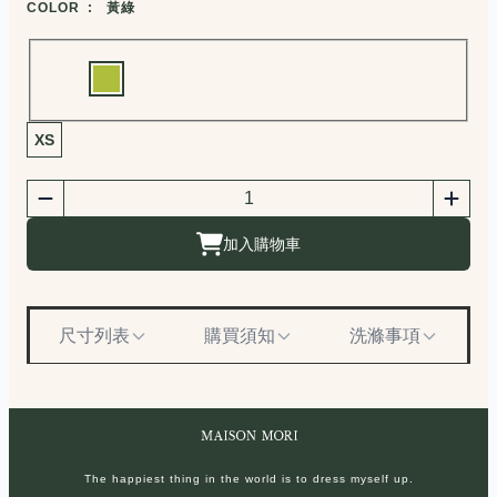
COLOR :
黃綠
Choose a color
商品尺寸選擇
XS
商品購買數量
數量
加入購物車
尺寸列表
購買須知
洗滌事項
The happiest thing in the world is to dress myself up.