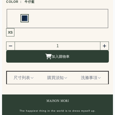
COLOR :
牛仔藍
Choose a color
商品尺寸選擇
XS
商品購買數量
數量
加入購物車
尺寸列表
購買須知
洗滌事項
The happiest thing in the world is to dress myself up.