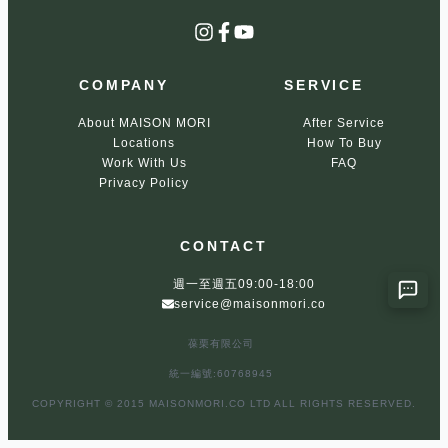
Instagram
Facebook
YouTube
COMPANY
SERVICE
About MAISON MORI
After Service
Locations
How To Buy
Work With Us
FAQ
Privacy Policy
CONTACT
週一至週五09:00-18:00
service@maisonmori.co
葆栗有限公司
統一編號:60768945
COPYRIGHT © 2015 MAISONMORI.CO LTD ALL RIGHTS RESERVED.