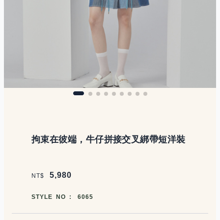
商品說明
拘束在彼端，牛仔拼接交叉綁帶短洋裝
價格區塊
5,980
NT$
商品編號
STYLE NO :
6065
商品顏色選擇