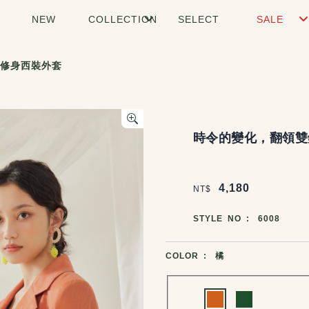
NEW
COLLECTION
SELECT
SALE
修身西裝外套
商品說明
時令的變化，翻領雙
價格區塊
4,180
NT$
商品編號
STYLE NO :
6008
商品顏色選擇
COLOR :
橘
Choose a color