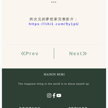
***
跨次元的夢想家完整影片：
https://lihi1.com/9y1pU
Prev
Next
The happiest thing in the world is to dress myself up.
Instagram
Facebook
YouTube