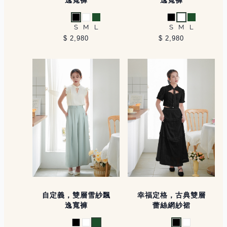
黑
白
綠
黑
白
綠
S
M
L
S
M
L
$ 2,980
$ 2,980
自定義，雙層雪紗飄
幸福定格，古典雙層
逸寬褲
蕾絲網紗裙