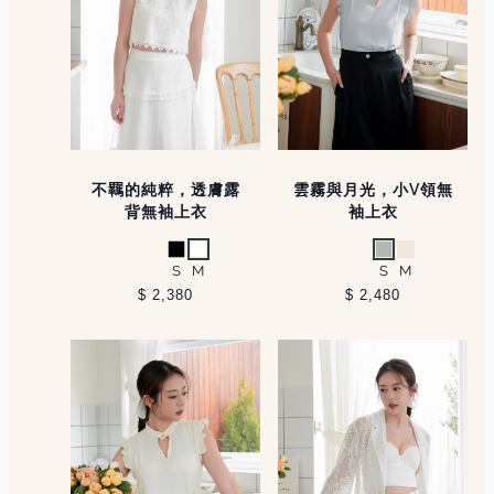
不羈的純粹，透膚露
雲霧與月光，小V領無
背無袖上衣
袖上衣
黑
白
淺灰
米白
S
M
S
M
$ 2,380
$ 2,480