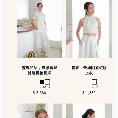
靈魂私語，典雅蕾絲
初衷，蕾絲削肩短版
雙層拼接長洋
上衣
黑
白
白
S
M
L
S
M
$ 5,380
$ 1,880