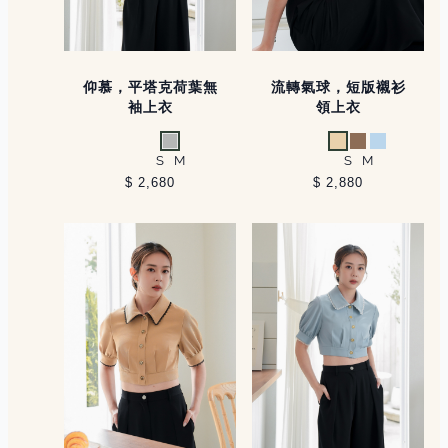
仰慕，平塔克荷葉無
流轉氣球，短版襯衫
袖上衣
領上衣
淺灰
杏
卡其
淺藍
S
M
S
M
$ 2,680
$ 2,880