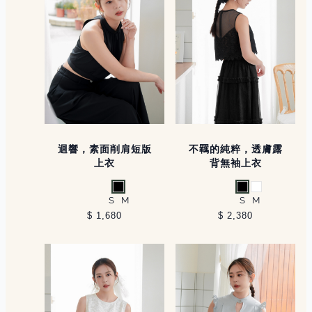
迴響，素面削肩短版
不羈的純粹，透膚露
上衣
背無袖上衣
黑
黑
白
S
M
S
M
$ 1,680
$ 2,380