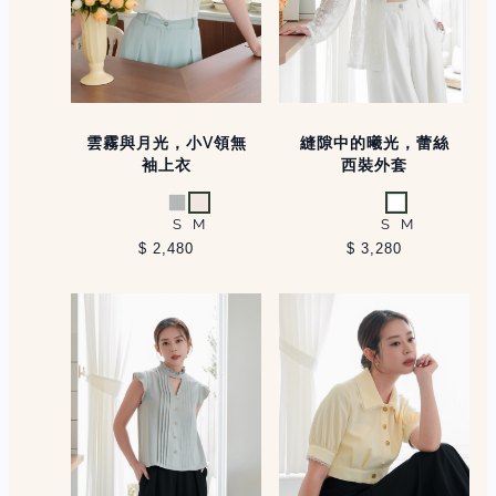
雲霧與月光，小V領無
縫隙中的曦光，蕾絲
袖上衣
西裝外套
淺灰
米白
白
S
M
S
M
$ 2,480
$ 3,280