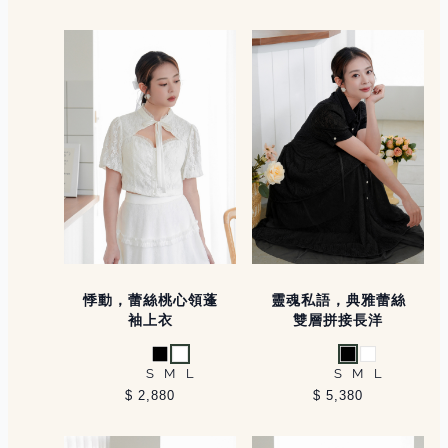
悸動，蕾絲桃心領蓬
靈魂私語，典雅蕾絲
袖上衣
雙層拼接長洋
黑
白
黑
白
S
M
L
S
M
L
$ 2,880
$ 5,380