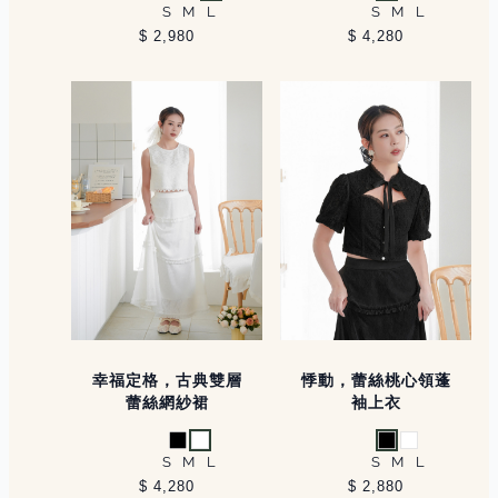
黑
白
綠
黑
白
S
M
L
S
M
L
$ 2,980
$ 4,280
幸福定格，古典雙層
悸動，蕾絲桃心領蓬
蕾絲網紗裙
袖上衣
黑
白
黑
白
S
M
L
S
M
L
$ 4,280
$ 2,880