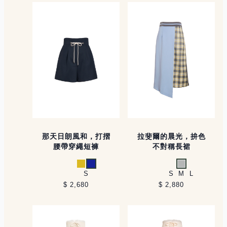
那天日朗風和，打摺
拉斐爾的晨光，拚色
腰帶穿繩短褲
不對稱長裙
黃
藍
淺灰
S
S
M
L
$ 2,680
$ 2,880