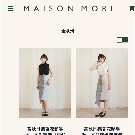
全系列
當秋日攜著花影靠
當秋日攜著花影靠
近，不對稱造型排釦
近，不對稱造型排釦