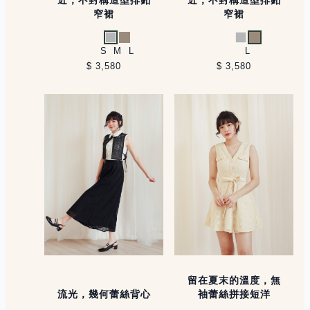
窄裙
窄裙
淺灰
淺卡其
淺灰
淺卡其
S
M
L
L
$ 3,580
$ 3,580
留在夏末的溫度，無
流光，幾何蕾絲背心
袖蕾絲拼接短洋