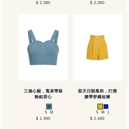
$ 2,080
$ 2,080
三個心願，寬肩帶裝
那天日朗風和，打摺
飾釦背心
腰帶穿繩短褲
藍綠
黃
藍
S
M
S
M
L
$ 1,980
$ 2,680