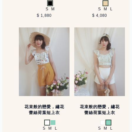
黑
杏
S
M
S
M
L
$ 1,880
$ 4,080
花束般的戀愛，繡花
花束般的戀愛，繡花
蕾絲荷葉短上衣
蕾絲荷葉短上衣
白
淺薄荷
白
淺薄荷
S
M
L
S
M
L