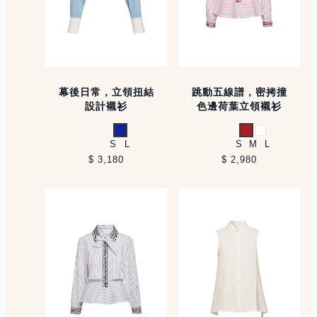
幕後日常，立領扭結
跳動五線譜，密拷撞
設計襯衫
色邊荷葉立領襯衫
藍
紅
白
S
L
S
M
L
$ 3,180
$ 2,980