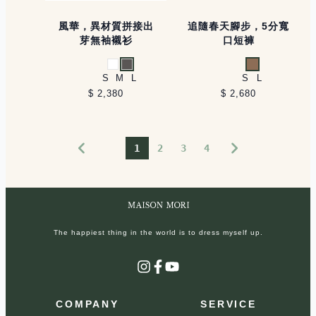
風華，異材質拼接出
追隨春天腳步，5分寬
芽無袖襯衫
口短褲
白
灰
卡其
S
M
L
S
L
$ 2,380
$ 2,680
1
2
3
4
The happiest thing in the world is to dress myself up.
Instagram
Facebook
YouTube
COMPANY
SERVICE